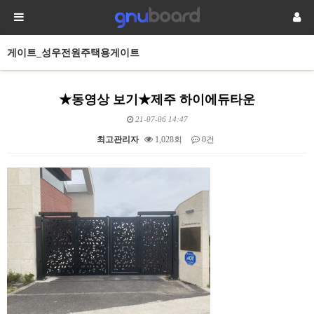
게이트_성우전원주택용게이트
★동영상 보기★제주 하이에듀타운
21-07-06 14:47
최고관리자
1,028회
0건
본문